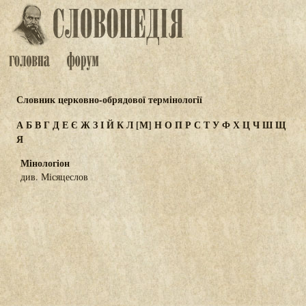
Словник церковно-обрядової термінології
А
Б
В
Г
Д
Е
Є
Ж
З
І
Й
К
Л
[М]
Н
О
П
Р
С
Т
У
Ф
Х
Ц
Ч
Ш
Щ
Я
Мінологіон
див. Місяцеслов