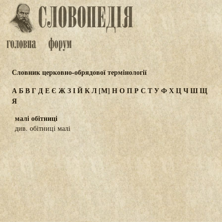
Словник церковно-обрядової термінології
А
Б
В
Г
Д
Е
Є
Ж
З
І
Й
К
Л
[М]
Н
О
П
Р
С
Т
У
Ф
Х
Ц
Ч
Ш
Щ
Я
малі обітниці
див. обітниці малі