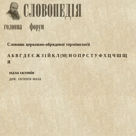
Словник церковно-обрядової термінології
А
Б
В
Г
Д
Е
Є
Ж
З
І
Й
К
Л
[М]
Н
О
П
Р
С
Т
У
Ф
Х
Ц
Ч
Ш
Щ
Я
мала єктенія
див. єктенія мала