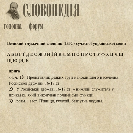
Великий тлумачний словник (ВТС) сучасної української мови
А
Б
В
Г
Ґ
Д
Е
Є
Ж
З
И
Ї
Й
К
Л
М
Н
О
П
Р
С
Т
У
Ф
Х
Ц
Ч
Ш
Щ
Ю
[Я]
Ь
ярига
1》
-и,
ч.
Представник деяких груп найбіднішого населення
Російської держави 16-17 ст.
2》
У Російській державі 16-17 ст. – нижчий служитель у
приказах, який виконував поліцейські функції.
3》
розм. , заст. П'яниця, гультяй, безпутна людина.