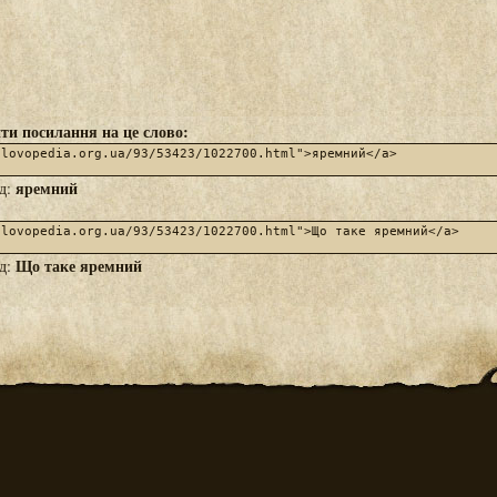
ти посилання на це слово:
яремний
яд:
Що таке яремний
яд: