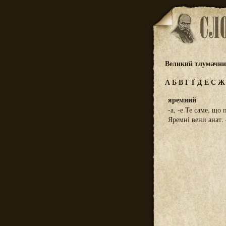
Великий тлумачний
А
Б
В
Г
Ґ
Д
Е
Є
яремний
-а, -е.Те саме, що 
Яремні вени анат.