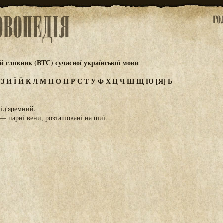
 словник (ВТС) сучасної української мови
Ж
З
И
Ї
Й
К
Л
М
Н
О
П
Р
С
Т
У
Ф
Х
Ц
Ч
Ш
Щ
Ю
[Я]
Ь
під'яремний.
 — парні вени, розташовані на шиї.