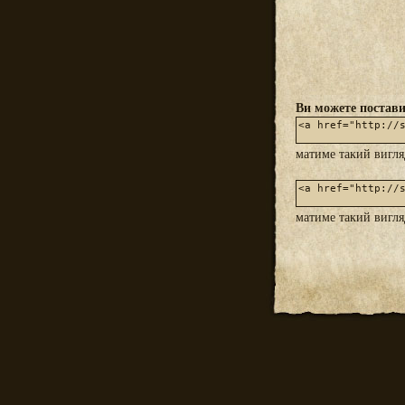
Ви можете постави
матиме такий вигл
матиме такий вигл