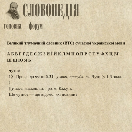
Великий тлумачний словник (ВТС) сучасної української мови
А
Б
В
Г
Ґ
Д
Е
Є
Ж
З
И
Ї
Й
К
Л
М
Н
О
П
Р
С
Т
У
Ф
Х
Ц
[Ч]
Ш
Щ
Ю
Я
Ь
чутно
1》
2》
Присл. до чутний.
у знач. присудк. сл.
Чути (у 1-3 знач.
).
||
у знач. вставн. сл.
, розм. Кажуть.
Що чутно? — що відомо, які новини?