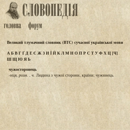
Великий тлумачний словник (ВТС) сучасної української мови
А
Б
В
Г
Ґ
Д
Е
Є
Ж
З
И
Ї
Й
К
Л
М
Н
О
П
Р
С
Т
У
Ф
Х
Ц
[Ч]
Ш
Щ
Ю
Я
Ь
чужосторонець
-нця,
розм.
,
ч.
Людина з чужої сторони, країни; чужинець.