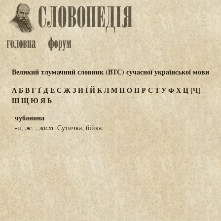
Великий тлумачний словник (ВТС) сучасної української мови
А
Б
В
Г
Ґ
Д
Е
Є
Ж
З
И
Ї
Й
К
Л
М
Н
О
П
Р
С
Т
У
Ф
Х
Ц
[Ч]
Ш
Щ
Ю
Я
Ь
чубанина
-и,
ж.
,
заст.
Сутичка, бійка.