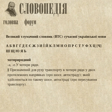
Великий тлумачний словник (ВТС) сучасної української мови
А
Б
В
Г
Ґ
Д
Е
Є
Ж
З
И
Ї
Й
К
Л
М
Н
О
П
Р
С
Т
У
Ф
Х
Ц
[Ч]
Ш
Щ
Ю
Я
Ь
чотирирядний
-а, -е.У чотири ряди.
||
Призначений для руху транспорту в чотири ряди у двох
протилежних напрямках (про шосе, автостраду); який
здійснюється по такому шосе, автостраді (про пересування
транспорту).