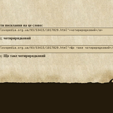
ти посилання на це слово:
чотирирядковий
яд:
Що таке чотирирядковий
яд: