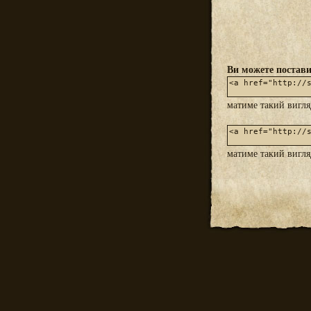
Ви можете постави
матиме такий вигл
матиме такий вигл