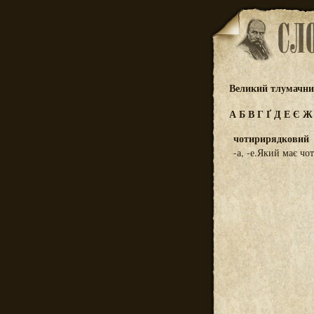
Великий тлумачний
А
Б
В
Г
Ґ
Д
Е
Є
чотирирядковий
-а, -е.Який має чо