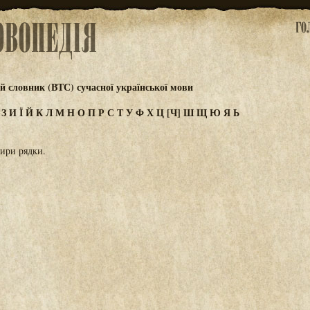
 словник (ВТС) сучасної української мови
Ж
З
И
Ї
Й
К
Л
М
Н
О
П
Р
С
Т
У
Ф
Х
Ц
[Ч]
Ш
Щ
Ю
Я
Ь
тири рядки.