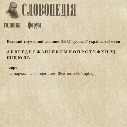
Великий тлумачний словник (ВТС) сучасної української мови
А
Б
В
Г
Ґ
Д
Е
Є
Ж
З
И
Ї
Й
К
Л
М
Н
О
П
Р
С
Т
У
Ф
Х
Ц
[Ч]
Ш
Щ
Ю
Я
Ь
чирч
-а, чирчак, -а,
ч.
,
орн.
,
зах.
Жовтодзьобий дрізд.