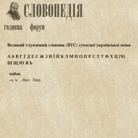
Великий тлумачний словник (ВТС) сучасної української мови
А
Б
В
Г
Ґ
Д
Е
Є
Ж
З
И
Ї
Й
К
Л
М
Н
О
П
Р
С
Т
У
Ф
Х
Ц
[Ч]
Ш
Щ
Ю
Я
Ь
чабак
-а,
ч.
,
діал.
Лящ.