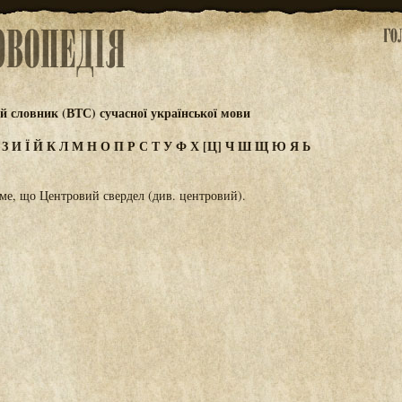
 словник (ВТС) сучасної української мови
Ж
З
И
Ї
Й
К
Л
М
Н
О
П
Р
С
Т
У
Ф
Х
[Ц]
Ч
Ш
Щ
Ю
Я
Ь
ме, що Центровий свердел (див. центровий).