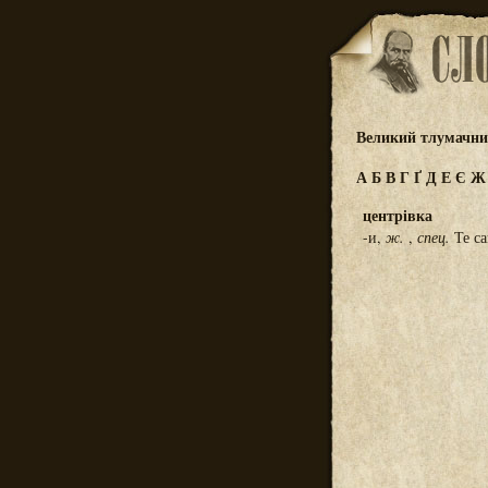
Великий тлумачний
А
Б
В
Г
Ґ
Д
Е
Є
центрівка
-и,
ж.
,
спец.
Те са