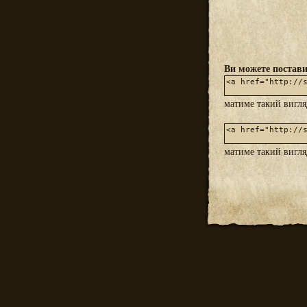
Ви можете постави
матиме такий вигл
матиме такий вигл