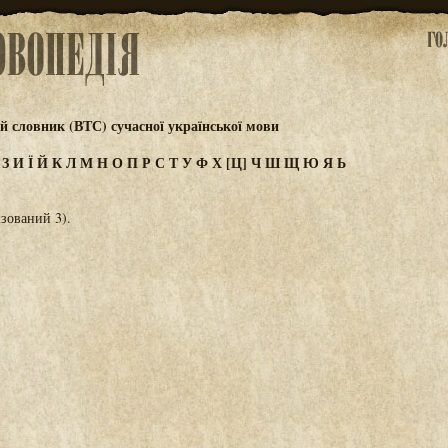
 словник (ВТС) сучасної української мови
Ж
З
И
Ї
Й
К
Л
М
Н
О
П
Р
С
Т
У
Ф
Х
[Ц]
Ч
Ш
Щ
Ю
Я
Ь
ізований 3).