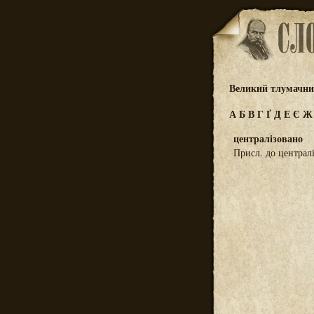
Великий тлумачний
А
Б
В
Г
Ґ
Д
Е
Є
централізовано
Присл. до централ