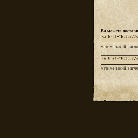
Ви можете постави
матиме такий вигл
матиме такий вигл