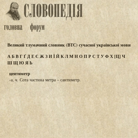
Великий тлумачний словник (ВТС) сучасної української мови
А
Б
В
Г
Ґ
Д
Е
Є
Ж
З
И
Ї
Й
К
Л
М
Н
О
П
Р
С
Т
У
Ф
Х
[Ц]
Ч
Ш
Щ
Ю
Я
Ь
центиметр
-а,
ч.
Сота частина метра – сантиметр.