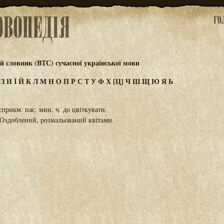
 словник (ВТС) сучасної української мови
Ж
З
И
Ї
Й
К
Л
М
Н
О
П
Р
С
Т
У
Ф
Х
[Ц]
Ч
Ш
Щ
Ю
Я
Ь
прикм. пас. мин. ч. до цвіткувати.
Оздоблений, розмальований квітами.