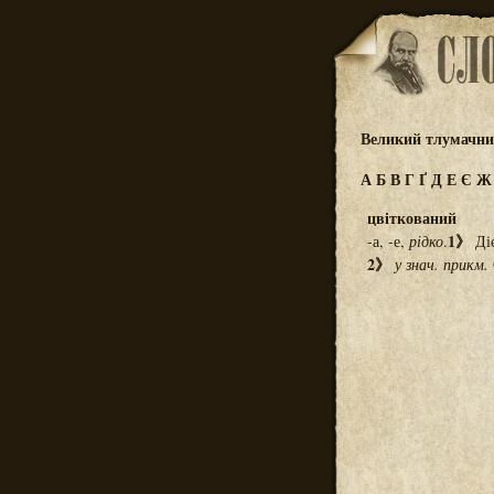
Великий тлумачний
А
Б
В
Г
Ґ
Д
Е
Є
цвіткований
1》
-а, -е,
рідко
.
Діє
2》
у знач. прикм.