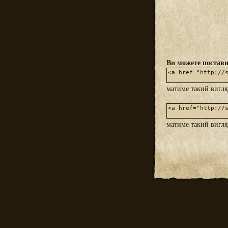
Ви можете постави
матиме такий вигл
матиме такий вигл