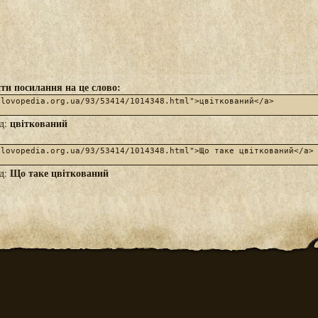
ти посилання на це слово:
цвіткований
яд:
Що таке цвіткований
яд: