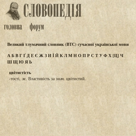
Великий тлумачний словник (ВТС) сучасної української мови
А
Б
В
Г
Ґ
Д
Е
Є
Ж
З
И
Ї
Й
К
Л
М
Н
О
П
Р
С
Т
У
Ф
Х
[Ц]
Ч
Ш
Щ
Ю
Я
Ь
цвітистість
-тості,
ж.
Властивість за знач. цвітистий.