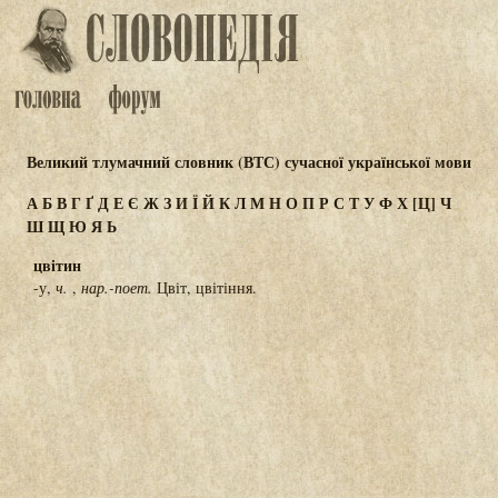
Великий тлумачний словник (ВТС) сучасної української мови
А
Б
В
Г
Ґ
Д
Е
Є
Ж
З
И
Ї
Й
К
Л
М
Н
О
П
Р
С
Т
У
Ф
Х
[Ц]
Ч
Ш
Щ
Ю
Я
Ь
цвітин
-у,
ч.
,
нар.-поет.
Цвіт, цвітіння.