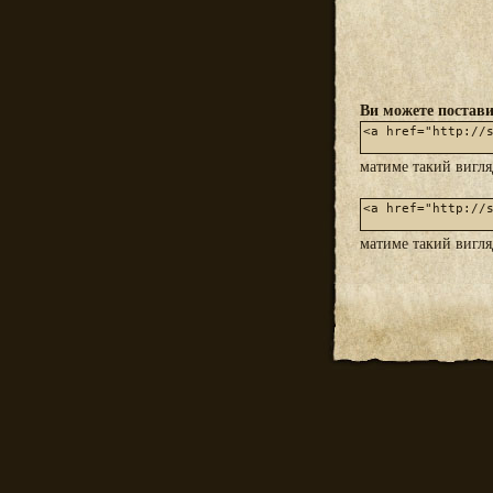
Ви можете постави
матиме такий вигл
матиме такий вигл