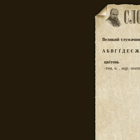
Великий тлумачний
А
Б
В
Г
Ґ
Д
Е
Є
цвітень
-тня,
ч.
,
нар.-поет