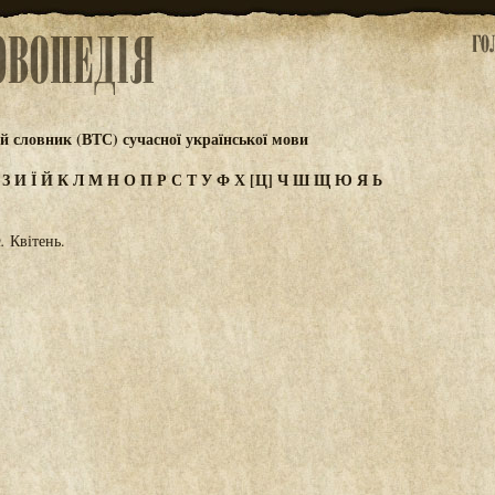
 словник (ВТС) сучасної української мови
Ж
З
И
Ї
Й
К
Л
М
Н
О
П
Р
С
Т
У
Ф
Х
[Ц]
Ч
Ш
Щ
Ю
Я
Ь
.
Квітень.