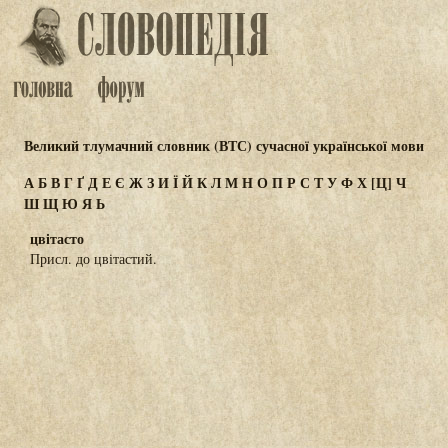
Великий тлумачний словник (ВТС) сучасної української мови
А
Б
В
Г
Ґ
Д
Е
Є
Ж
З
И
Ї
Й
К
Л
М
Н
О
П
Р
С
Т
У
Ф
Х
[Ц]
Ч
Ш
Щ
Ю
Я
Ь
цвітасто
Присл. до цвітастий.