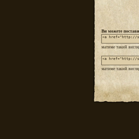
Ви можете постави
матиме такий вигл
матиме такий вигл