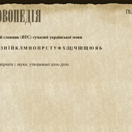
 словник (ВТС) сучасної української мови
Ж
З
И
Ї
Й
К
Л
М
Н
О
П
Р
С
Т
У
Ф
Х
[Ц]
Ч
Ш
Щ
Ю
Я
Ь
цвірчати і звуки, утворювані цією дією.