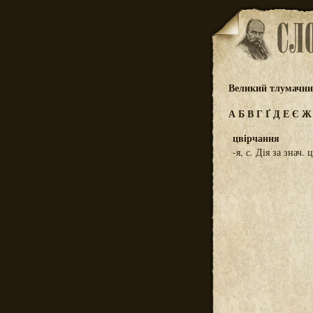
Великий тлумачний
А
Б
В
Г
Ґ
Д
Е
Є
цвірчання
-я,
с.
Дія за знач. 