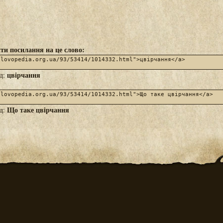
ти посилання на це слово:
цвірчання
яд:
Що таке цвірчання
яд: