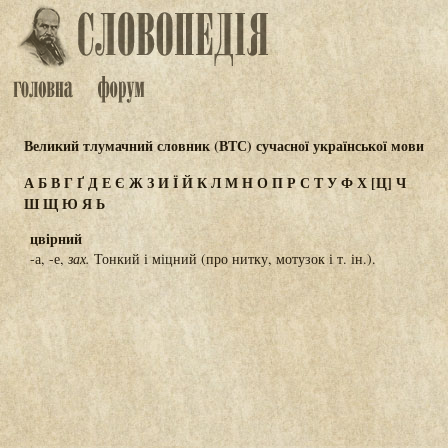
Великий тлумачний словник (ВТС) сучасної української мови
А
Б
В
Г
Ґ
Д
Е
Є
Ж
З
И
Ї
Й
К
Л
М
Н
О
П
Р
С
Т
У
Ф
Х
[Ц]
Ч
Ш
Щ
Ю
Я
Ь
цвірний
-а, -е,
зах.
Тонкий і міцний (про нитку, мотузок і т. ін.).