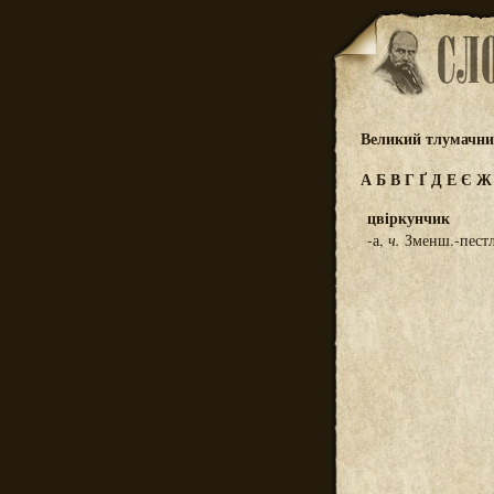
Великий тлумачний
А
Б
В
Г
Ґ
Д
Е
Є
цвіркунчик
-а,
ч.
Зменш.-пестл