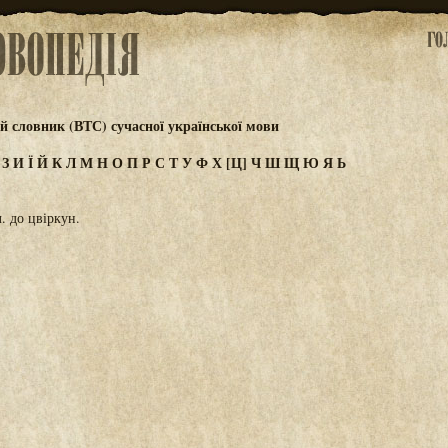
 словник (ВТС) сучасної української мови
Ж
З
И
Ї
Й
К
Л
М
Н
О
П
Р
С
Т
У
Ф
Х
[Ц]
Ч
Ш
Щ
Ю
Я
Ь
. до цвіркун.