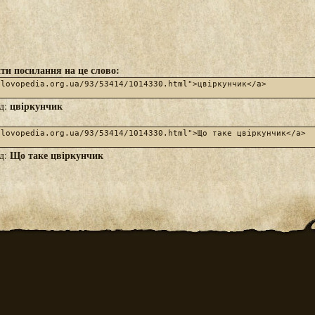
ти посилання на це слово:
цвіркунчик
яд:
Що таке цвіркунчик
яд: