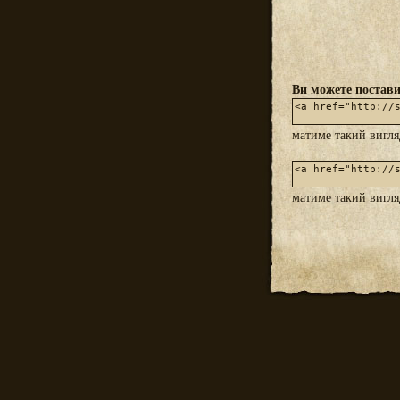
Ви можете постави
матиме такий вигл
матиме такий вигл