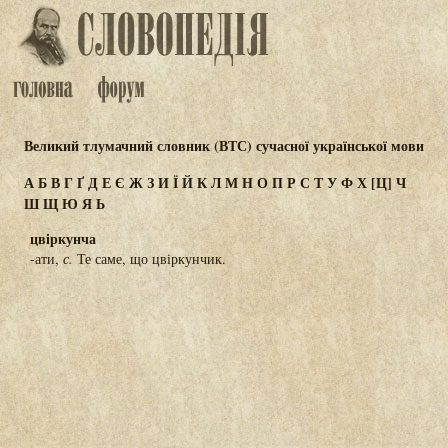
Великий тлумачний словник (ВТС) сучасної української мови
А
Б
В
Г
Ґ
Д
Е
Є
Ж
З
И
Ї
Й
К
Л
М
Н
О
П
Р
С
Т
У
Ф
Х
[Ц]
Ч
Ш
Щ
Ю
Я
Ь
цвіркунча
-ати,
с.
Те саме, що цвіркунчик.