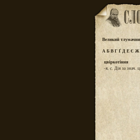
Великий тлумачний
А
Б
В
Г
Ґ
Д
Е
Є
цвіркотіння
-я,
с.
Дія за знач. 