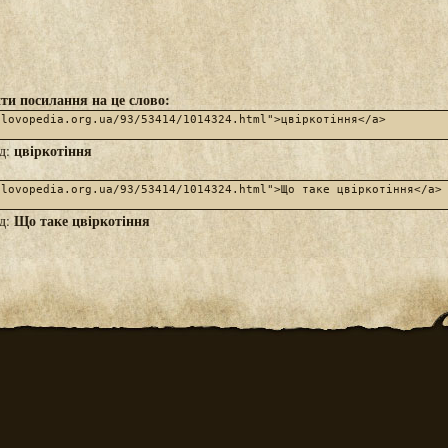
ти посилання на це слово:
цвіркотіння
яд:
Що таке цвіркотіння
яд: