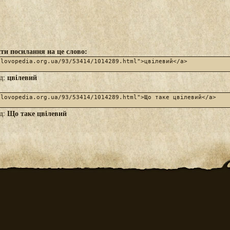
ти посилання на це слово:
цвілевий
яд:
Що таке цвілевий
яд: