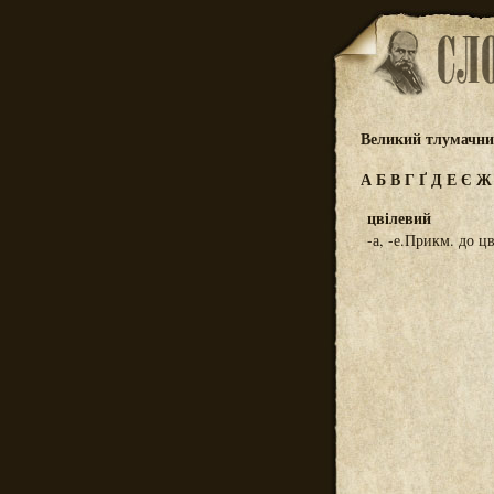
Великий тлумачний
А
Б
В
Г
Ґ
Д
Е
Є
цвілевий
-а, -е.Прикм. до цв