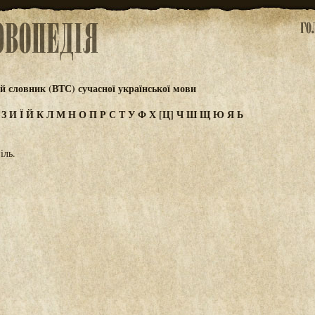
 словник (ВТС) сучасної української мови
Ж
З
И
Ї
Й
К
Л
М
Н
О
П
Р
С
Т
У
Ф
Х
[Ц]
Ч
Ш
Щ
Ю
Я
Ь
іль.