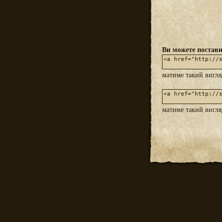
Ви можете постави
матиме такий вигл
матиме такий вигл