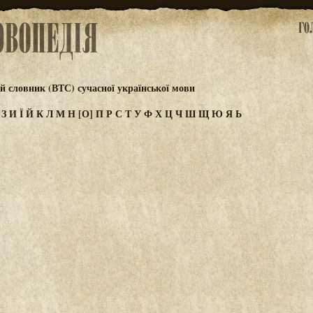
 словник (ВТС) сучасної української мови
Ж
З
И
Ї
Й
К
Л
М
Н
[О]
П
Р
С
Т
У
Ф
Х
Ц
Ч
Ш
Щ
Ю
Я
Ь