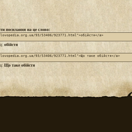
ти посилання на це слово:
обійстя
яд:
Що таке обійстя
яд: