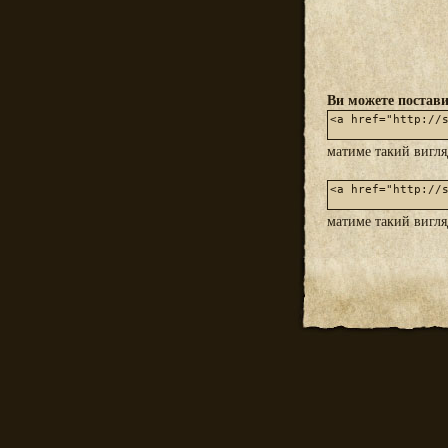
Ви можете постави
матиме такий вигл
матиме такий вигл