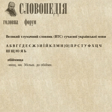
Великий тлумачний словник (ВТС) сучасної української мови
А
Б
В
Г
Ґ
Д
Е
Є
Ж
З
И
Ї
Й
К
Л
М
Н
[О]
П
Р
С
Т
У
Ф
Х
Ц
Ч
Ш
Щ
Ю
Я
Ь
обіймища
-мищ,
мн.
Збільш. до обійми.