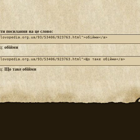
ти посилання на це слово:
обійми
яд:
Що таке обійми
яд: