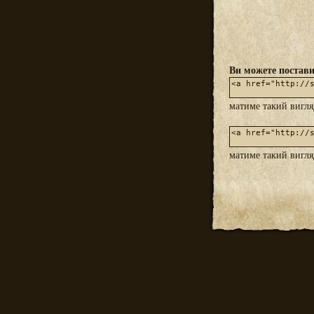
Ви можете постави
матиме такий вигл
матиме такий вигл