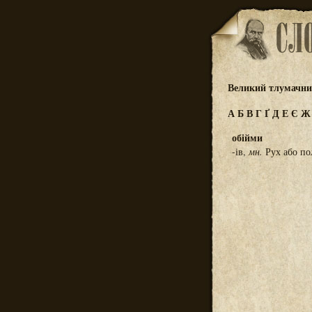
Великий тлумачний
А
Б
В
Г
Ґ
Д
Е
Є
обійми
-ів,
мн.
Рух або пол