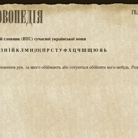
 словник (ВТС) сучасної української мови
Ж
З
И
Ї
Й
К
Л
М
Н
[О]
П
Р
С
Т
У
Ф
Х
Ц
Ч
Ш
Щ
Ю
Я
Ь
оження рук, за якого обіймають або готуються обійняти кого-небудь.
Роз