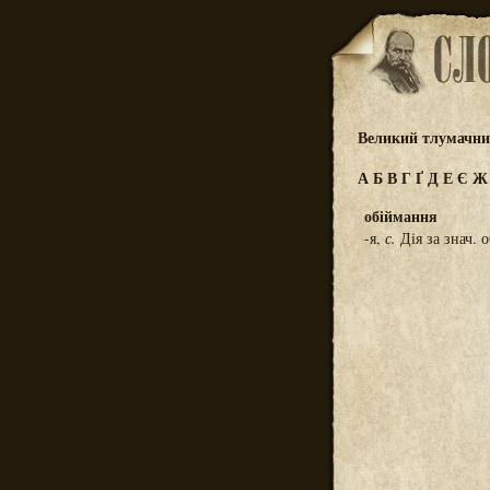
Великий тлумачний
А
Б
В
Г
Ґ
Д
Е
Є
обіймання
-я,
с.
Дія за знач. 