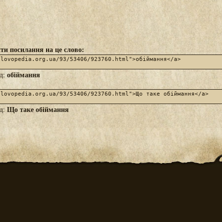
ти посилання на це слово:
обіймання
яд:
Що таке обіймання
яд: