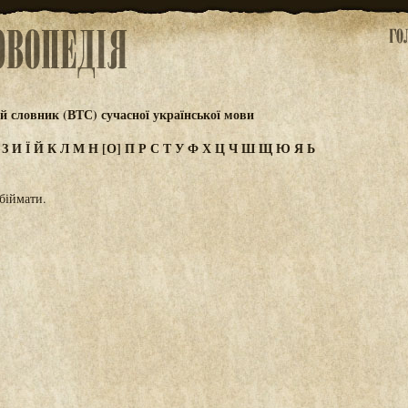
 словник (ВТС) сучасної української мови
Ж
З
И
Ї
Й
К
Л
М
Н
[О]
П
Р
С
Т
У
Ф
Х
Ц
Ч
Ш
Щ
Ю
Я
Ь
обіймати.