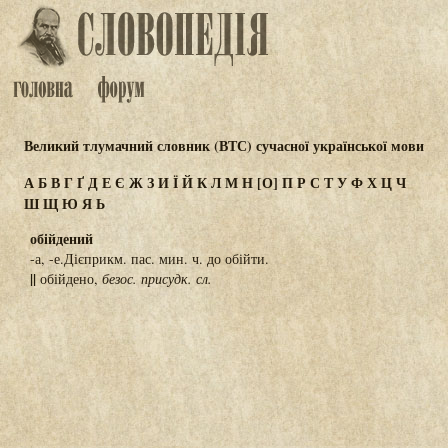
Великий тлумачний словник (ВТС) сучасної української мови
А
Б
В
Г
Ґ
Д
Е
Є
Ж
З
И
Ї
Й
К
Л
М
Н
[О]
П
Р
С
Т
У
Ф
Х
Ц
Ч
Ш
Щ
Ю
Я
Ь
обійдений
-а, -е.Дієприкм. пас. мин. ч. до обійти.
||
обійдено,
безос. присудк. сл.