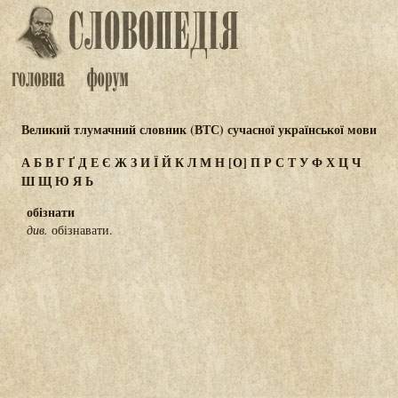
Великий тлумачний словник (ВТС) сучасної української мови
А
Б
В
Г
Ґ
Д
Е
Є
Ж
З
И
Ї
Й
К
Л
М
Н
[О]
П
Р
С
Т
У
Ф
Х
Ц
Ч
Ш
Щ
Ю
Я
Ь
обізнати
див.
обізнавати.