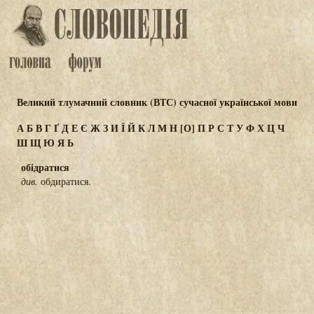
Великий тлумачний словник (ВТС) сучасної української мови
А
Б
В
Г
Ґ
Д
Е
Є
Ж
З
И
Ї
Й
К
Л
М
Н
[О]
П
Р
С
Т
У
Ф
Х
Ц
Ч
Ш
Щ
Ю
Я
Ь
обідратися
див.
обдиратися.