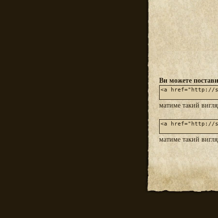
Ви можете постави
матиме такий вигл
матиме такий вигл