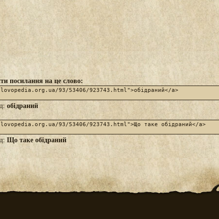
ти посилання на це слово:
обідраний
яд:
Що таке обідраний
яд: