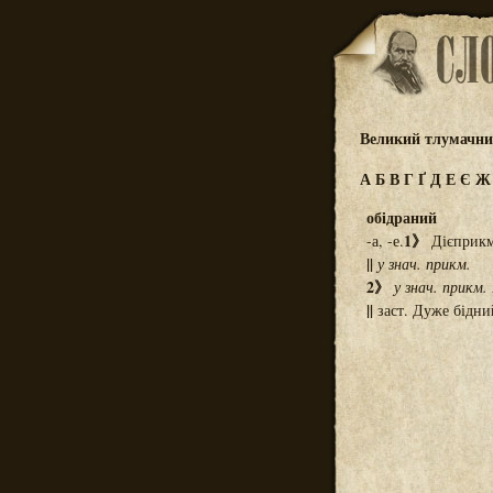
Великий тлумачний
А
Б
В
Г
Ґ
Д
Е
Є
обідраний
1》
-а, -е.
Дієприкм.
||
у знач. прикм.
2》
у знач. прикм.
||
заст. Дуже бідни