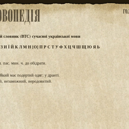
 словник (ВТС) сучасної української мови
Ж
З
И
Ї
Й
К
Л
М
Н
[О]
П
Р
С
Т
У
Ф
Х
Ц
Ч
Ш
Щ
Ю
Я
Ь
 пас. мин. ч. до обідрати.
Який має подертий одяг; у дранті.
й, незаможний, неродовитий.