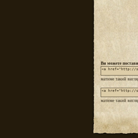
Ви можете постави
матиме такий вигл
матиме такий вигл