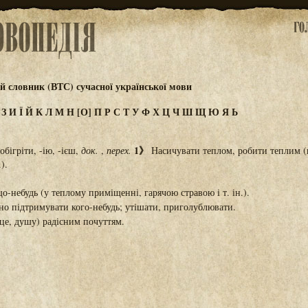
 словник (ВТС) сучасної української мови
Ж
З
И
Ї
Й
К
Л
М
Н
[О]
П
Р
С
Т
У
Ф
Х
Ц
Ч
Ш
Щ
Ю
Я
Ь
1》
обігріти, -ію, -ієш,
док.
,
перех.
Насичувати теплом, робити теплим (
).
що-небудь (у теплому приміщенні, гарячою стравою і т. ін.).
о підтримувати кого-небудь; утішати, приголублювати.
е, душу) радісним почуттям.