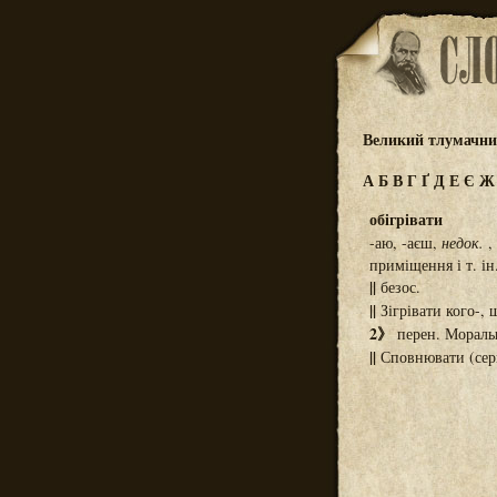
Великий тлумачний
А
Б
В
Г
Ґ
Д
Е
Є
обігрівати
-аю, -аєш,
недок.
, 
приміщення і т. ін.
||
безос.
||
Зігрівати кого-, 
2》
перен. Моральн
||
Сповнювати (серц