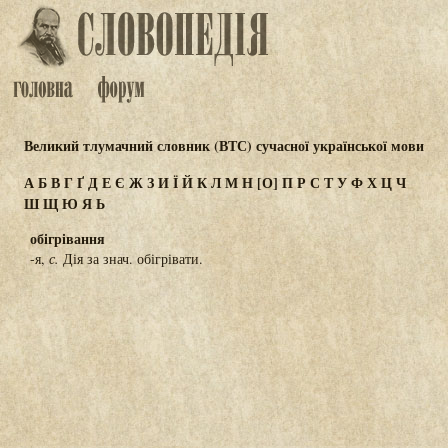
Великий тлумачний словник (ВТС) сучасної української мови
А
Б
В
Г
Ґ
Д
Е
Є
Ж
З
И
Ї
Й
К
Л
М
Н
[О]
П
Р
С
Т
У
Ф
Х
Ц
Ч
Ш
Щ
Ю
Я
Ь
обігрівання
-я,
с.
Дія за знач. обігрівати.