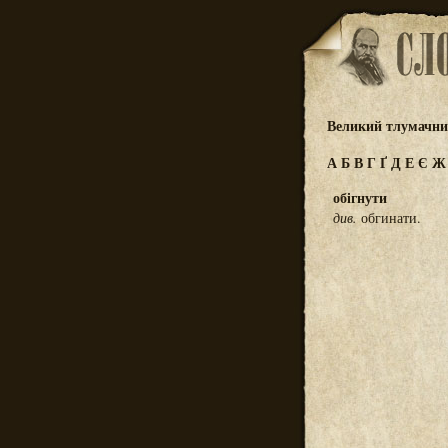
Великий тлумачний
А
Б
В
Г
Ґ
Д
Е
Є
обігнути
див.
обгинати.