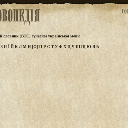
 словник (ВТС) сучасної української мови
Ж
З
И
Ї
Й
К
Л
М
Н
[О]
П
Р
С
Т
У
Ф
Х
Ц
Ч
Ш
Щ
Ю
Я
Ь