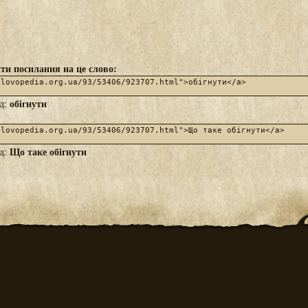
ти посилання на це слово:
обігнути
яд:
Що таке обігнути
яд: