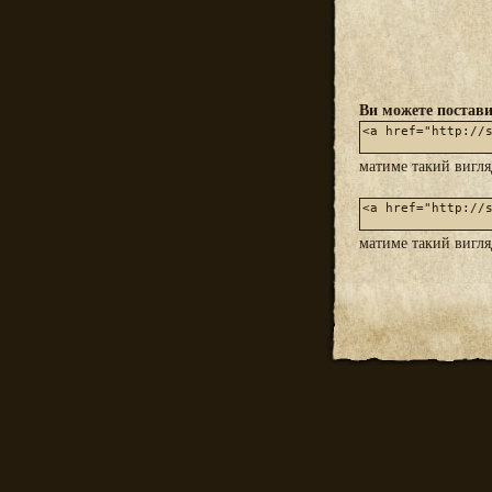
Ви можете постави
матиме такий вигл
матиме такий вигл