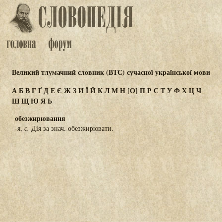
Великий тлумачний словник (ВТС) сучасної української мови
А
Б
В
Г
Ґ
Д
Е
Є
Ж
З
И
Ї
Й
К
Л
М
Н
[О]
П
Р
С
Т
У
Ф
Х
Ц
Ч
Ш
Щ
Ю
Я
Ь
обезжирювання
-я,
с.
Дія за знач. обезжирювати.