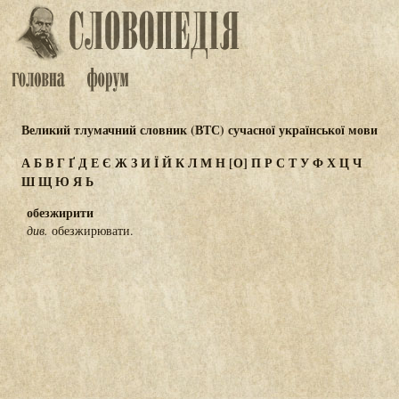
Великий тлумачний словник (ВТС) сучасної української мови
А
Б
В
Г
Ґ
Д
Е
Є
Ж
З
И
Ї
Й
К
Л
М
Н
[О]
П
Р
С
Т
У
Ф
Х
Ц
Ч
Ш
Щ
Ю
Я
Ь
обезжирити
див.
обезжирювати.