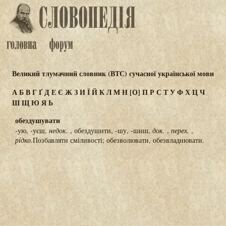
Великий тлумачний словник (ВТС) сучасної української мови
А
Б
В
Г
Ґ
Д
Е
Є
Ж
З
И
Ї
Й
К
Л
М
Н
[О]
П
Р
С
Т
У
Ф
Х
Ц
Ч
Ш
Щ
Ю
Я
Ь
обездушувати
-ую, -уєш,
недок.
, обездушити, -шу, -шиш,
док.
,
перех.
,
рідко
.Позбавляти сміливості; обезволювати, обезвладнювати.