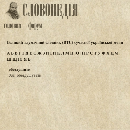
Великий тлумачний словник (ВТС) сучасної української мови
А
Б
В
Г
Ґ
Д
Е
Є
Ж
З
И
Ї
Й
К
Л
М
Н
[О]
П
Р
С
Т
У
Ф
Х
Ц
Ч
Ш
Щ
Ю
Я
Ь
обездушити
див.
обездушувати.