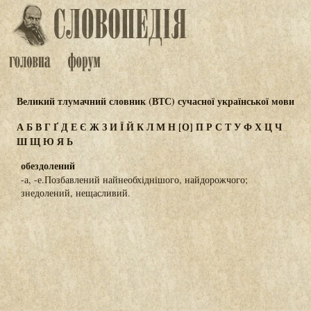
Великий тлумачний словник (ВТС) сучасної української мови
А
Б
В
Г
Ґ
Д
Е
Є
Ж
З
И
Ї
Й
К
Л
М
Н
[О]
П
Р
С
Т
У
Ф
Х
Ц
Ч
Ш
Щ
Ю
Я
Ь
обездолений
-а, -е.Позбавлений найнеобхіднішого, найдорожчого;
знедолений, нещасливий.