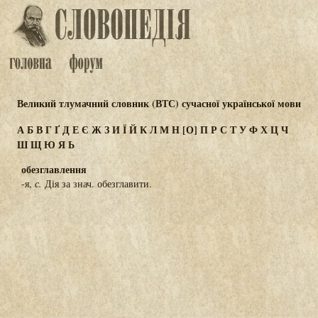
Великий тлумачний словник (ВТС) сучасної української мови
А
Б
В
Г
Ґ
Д
Е
Є
Ж
З
И
Ї
Й
К
Л
М
Н
[О]
П
Р
С
Т
У
Ф
Х
Ц
Ч
Ш
Щ
Ю
Я
Ь
обезглавлення
-я,
с.
Дія за знач. обезглавити.