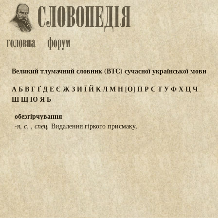
Великий тлумачний словник (ВТС) сучасної української мови
А
Б
В
Г
Ґ
Д
Е
Є
Ж
З
И
Ї
Й
К
Л
М
Н
[О]
П
Р
С
Т
У
Ф
Х
Ц
Ч
Ш
Щ
Ю
Я
Ь
обезгірчування
-я,
с.
,
спец.
Видалення гіркого присмаку.