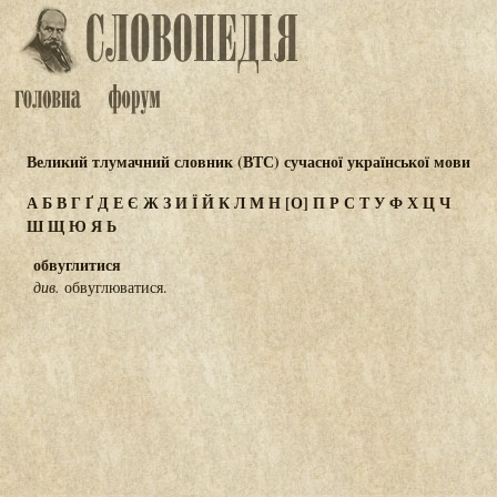
Великий тлумачний словник (ВТС) сучасної української мови
А
Б
В
Г
Ґ
Д
Е
Є
Ж
З
И
Ї
Й
К
Л
М
Н
[О]
П
Р
С
Т
У
Ф
Х
Ц
Ч
Ш
Щ
Ю
Я
Ь
обвуглитися
див.
обвуглюватися.