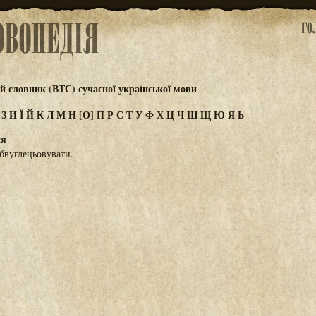
 словник (ВТС) сучасної української мови
Ж
З
И
Ї
Й
К
Л
М
Н
[О]
П
Р
С
Т
У
Ф
Х
Ц
Ч
Ш
Щ
Ю
Я
Ь
ня
обвуглецьовувати.