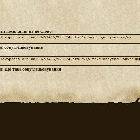
ти посилання на це слово:
обвуглецьовування
яд:
Що таке обвуглецьовування
яд: