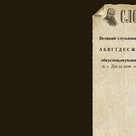
Великий тлумачний
А
Б
В
Г
Ґ
Д
Е
Є
обвуглецьовуван
-я,
с.
Дія за знач. 