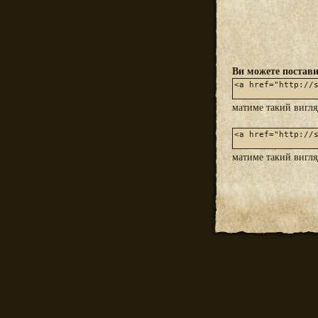
Ви можете постави
матиме такий вигл
матиме такий вигл