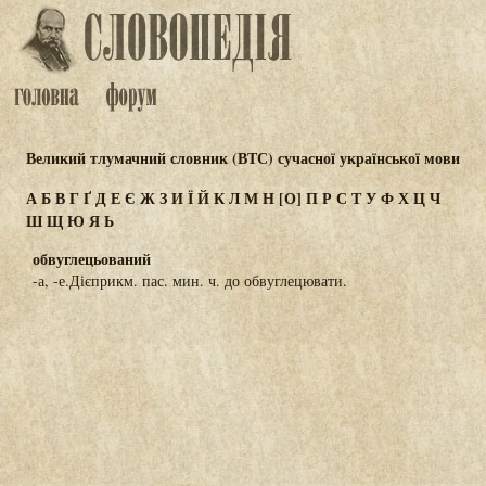
Великий тлумачний словник (ВТС) сучасної української мови
А
Б
В
Г
Ґ
Д
Е
Є
Ж
З
И
Ї
Й
К
Л
М
Н
[О]
П
Р
С
Т
У
Ф
Х
Ц
Ч
Ш
Щ
Ю
Я
Ь
обвуглецьований
-а, -е.Дієприкм. пас. мин. ч. до обвуглецювати.