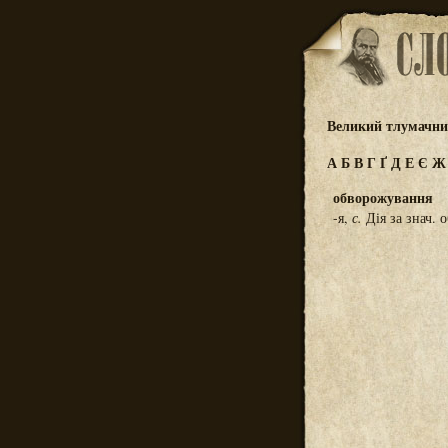
Великий тлумачний
А
Б
В
Г
Ґ
Д
Е
Є
обворожування
-я,
с.
Дія за знач. 