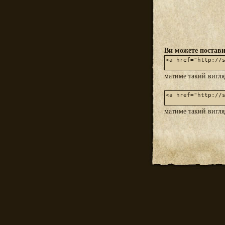
Ви можете постави
матиме такий вигл
матиме такий вигл