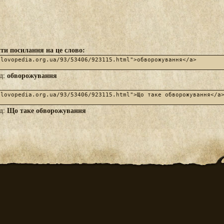
ти посилання на це слово:
обворожування
яд:
Що таке обворожування
яд: