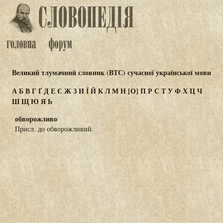
Великий тлумачний словник (ВТС) сучасної української мови
А
Б
В
Г
Ґ
Д
Е
Є
Ж
З
И
Ї
Й
К
Л
М
Н
[О]
П
Р
С
Т
У
Ф
Х
Ц
Ч
Ш
Щ
Ю
Я
Ь
обворожливо
Присл. до обворожливий.