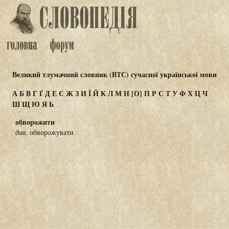
Великий тлумачний словник (ВТС) сучасної української мови
А
Б
В
Г
Ґ
Д
Е
Є
Ж
З
И
Ї
Й
К
Л
М
Н
[О]
П
Р
С
Т
У
Ф
Х
Ц
Ч
Ш
Щ
Ю
Я
Ь
обворожити
див.
обворожувати.